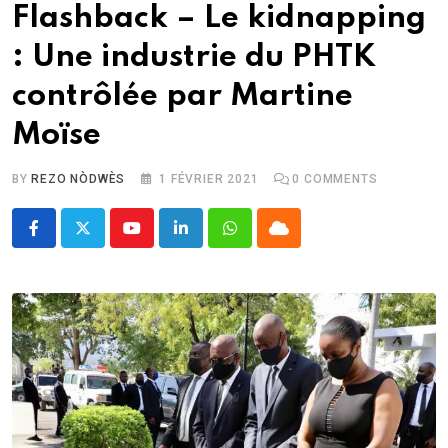
Flashback – Le kidnapping
: Une industrie du PHTK
contrôlée par Martine
Moïse
BY
REZO NÒDWÈS
1 FÉVRIER 2021
0
COMMENTS
Youtube
LinkedIn
Whatsapp
Cloud