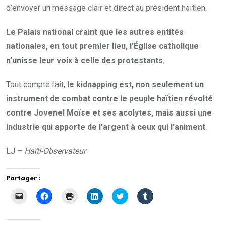
d’envoyer un message clair et direct au président haïtien.
Le Palais national craint que les autres entités
nationales, en tout premier lieu, l’Église catholique
n’unisse leur voix à celle des protestants
.
Tout compte fait,
le kidnapping est, non seulement un
instrument de combat contre le peuple haïtien révolté
contre Jovenel Moïse et ses acolytes, mais aussi une
industrie qui apporte de l’argent à ceux qui l’animent
.
LJ –
Haïti-Observateur
Partager :
C
C
C
C
C
C
l
l
l
l
l
l
i
i
i
i
i
i
q
q
q
q
q
q
u
u
u
u
u
u