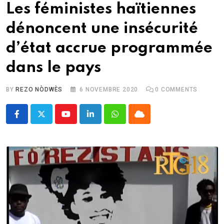
Les féministes haïtiennes
dénoncent une insécurité
d’état accrue programmée
dans le pays
BY
REZO NÒDWÈS
6 NOVEMBRE 2020
0
COMMENTS
Youtube
LinkedIn
Whatsapp
Cloud