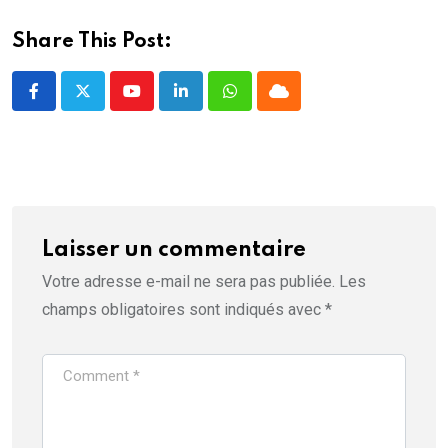
t
r
e
Share This Post:
)
Youtube
LinkedIn
Whatsapp
Cloud
Laisser un commentaire
Votre adresse e-mail ne sera pas publiée.
Les
champs obligatoires sont indiqués avec
*