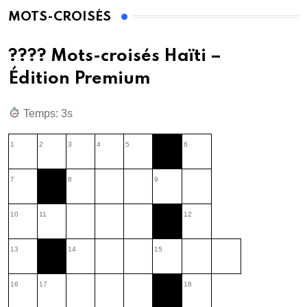
MOTS-CROISÉS
???? Mots-croisés Haïti –
Édition Premium
Temps: 1s
1
2
3
4
5
6
7
8
9
10
11
12
13
14
15
16
17
18