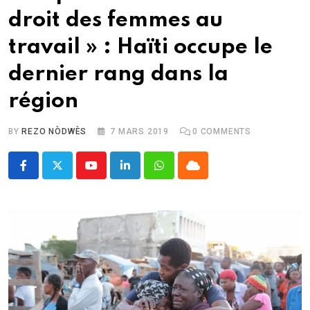
droit des femmes au
travail » : Haïti occupe le
dernier rang dans la
région
BY
REZO NÒDWÈS
7 MARS 2019
0
COMMENTS
Youtube
LinkedIn
Whatsapp
Cloud