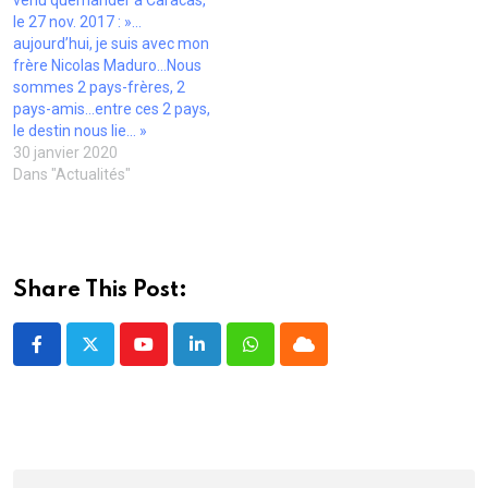
venu quémander à Caracas,
l
)
)
le 27 nov. 2017 : »…
e
f
aujourd’hui, je suis avec mon
e
frère Nicolas Maduro…Nous
n
ê
sommes 2 pays-frères, 2
t
pays-amis…entre ces 2 pays,
r
e
le destin nous lie… »
)
30 janvier 2020
Dans "Actualités"
Share This Post:
Youtube
LinkedIn
Whatsapp
Cloud