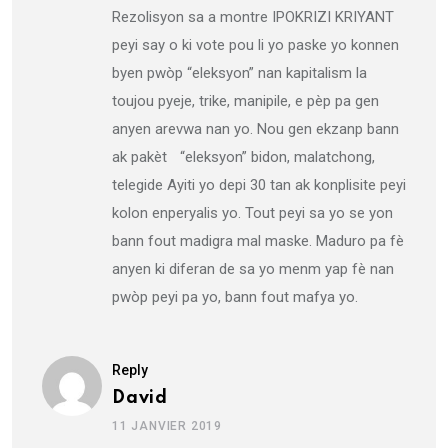
Rezolisyon sa a montre IPOKRIZI KRIYANT
peyi say o ki vote pou li yo paske yo konnen
byen pwòp “eleksyon” nan kapitalism la
toujou pyeje, trike, manipile, e pèp pa gen
anyen arevwa nan yo. Nou gen ekzanp bann
ak pakèt “eleksyon” bidon, malatchong,
telegide Ayiti yo depi 30 tan ak konplisite peyi
kolon enperyalis yo. Tout peyi sa yo se yon
bann fout madigra mal maske. Maduro pa fè
anyen ki diferan de sa yo menm yap fè nan
pwòp peyi pa yo, bann fout mafya yo.
Reply
David
11 JANVIER 2019