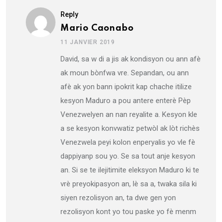
Reply
Mario Caonabo
11 JANVIER 2019
David, sa w di a jis ak kondisyon ou ann afè
ak moun bònfwa vre. Sepandan, ou ann
afè ak yon bann ipokrit kap chache itilize
kesyon Maduro a pou antere enterè Pèp
Venezwelyen an nan reyalite a. Kesyon kle
a se kesyon konvwatiz petwòl ak lòt richès
Venezwela peyi kolon enperyalis yo vle fè
dappiyanp sou yo. Se sa tout anje kesyon
an. Si se te ilejitimite eleksyon Maduro ki te
vrè preyokipasyon an, lè sa a, twaka sila ki
siyen rezolisyon an, ta dwe gen yon
rezolisyon kont yo tou paske yo fè menm