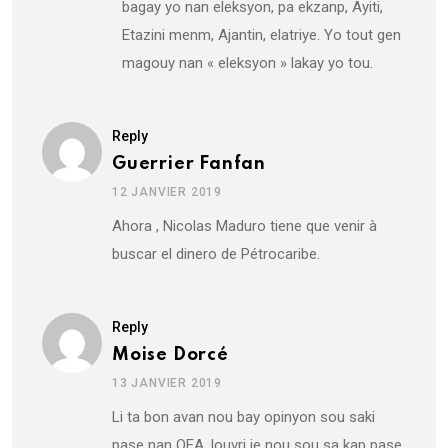
bagay yo nan eleksyon, pa ekzanp, Ayiti,
Etazini menm, Ajantin, elatriye. Yo tout gen
magouy nan « eleksyon » lakay yo tou.
Reply
Guerrier Fanfan
12 JANVIER 2019
Ahora , Nicolas Maduro tiene que venir à
buscar el dinero de Pétrocaribe.
Reply
Moise Dorcé
13 JANVIER 2019
Li ta bon avan nou bay opinyon sou saki
pase nan OEA, louvri je nou sou sa kap pase