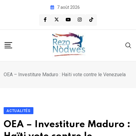
Skip
7 août 2026
to
content
OEA – Investiture Maduro : Haïti vote contre le Venezuela
ACTUALITÉS
OEA – Investiture Maduro :