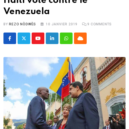
Haïti vote contre le
Venezuela
BY
REZO NÒDWÈS
10 JANVIER 2019
9
COMMENTS
Youtube
LinkedIn
Whatsapp
Cloud