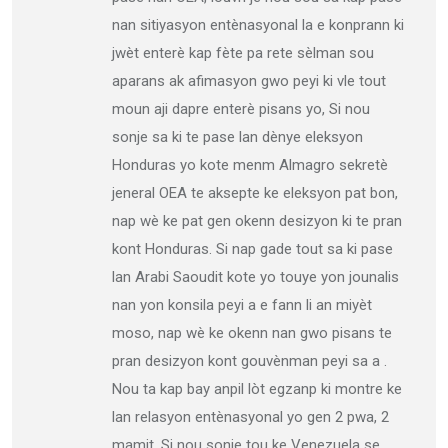
nan sitiyasyon entènasyonal la e konprann ki
jwèt enterè kap fète pa rete sèlman sou
aparans ak afimasyon gwo peyi ki vle tout
moun aji dapre enterè pisans yo, Si nou
sonje sa ki te pase lan dènye eleksyon
Honduras yo kote menm Almagro sekretè
jeneral OEA te aksepte ke eleksyon pat bon,
nap wè ke pat gen okenn desizyon ki te pran
kont Honduras. Si nap gade tout sa ki pase
lan Arabi Saoudit kote yo touye yon jounalis
nan yon konsila peyi a e fann li an miyèt
moso, nap wè ke okenn nan gwo pisans te
pran desizyon kont gouvènman peyi sa a .
Nou ta kap bay anpil lòt egzanp ki montre ke
lan relasyon entènasyonal yo gen 2 pwa, 2
mamit. Si nou sonje tou ke Venezuela se