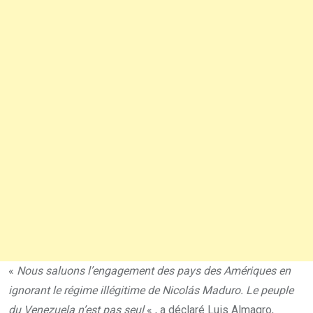
«
Nous saluons l’engagement des pays des Amériques en
ignorant le régime illégitime de Nicolás Maduro. Le peuple
du Venezuela n’est pas seul
« , a déclaré Luis Almagro,