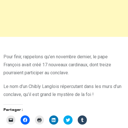
Pour finir, rappelons qu’en novembre dernier, le pape
François avait créé 17 nouveaux cardinaux, dont treize
pourraient participer au conclave.
Le nom d’un Chibly Langlois répercutant dans les murs d’un
conclave, qu’il est grand le mystère de la foi !
Partager :
C
C
C
C
C
C
l
l
l
l
l
l
i
i
i
i
i
i