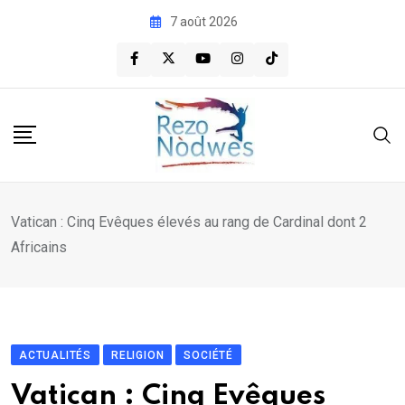
Skip
7 août 2026
to
content
Vatican : Cinq Evêques élevés au rang de Cardinal dont 2
Africains
ACTUALITÉS
RELIGION
SOCIÉTÉ
Vatican : Cinq Evêques