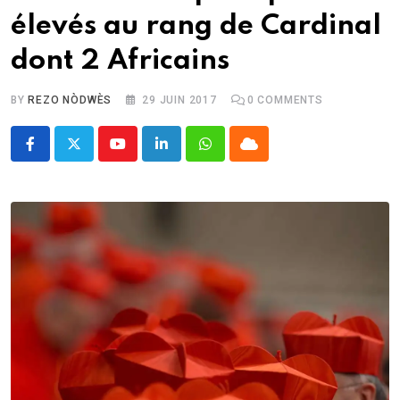
élevés au rang de Cardinal
dont 2 Africains
BY
REZO NÒDWÈS
29 JUIN 2017
0
COMMENTS
Youtube
LinkedIn
Whatsapp
Cloud